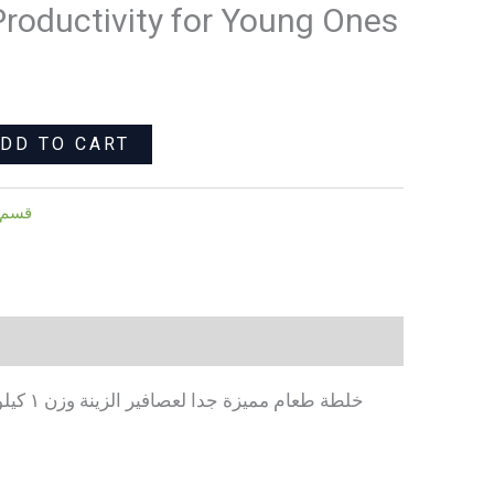
 Productivity for Young Ones
High
Fertility
and
Productivity
for
DD TO CART
Young
Ones
قسم ا
quantity
خلطة ط