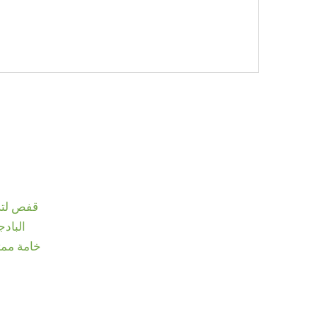
قفص لترب
البادج
خامة ممتا