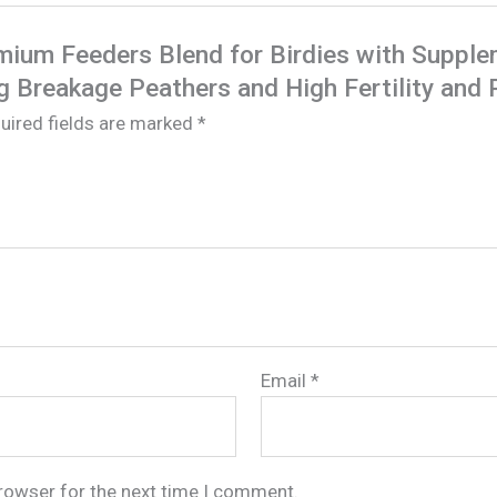
Ones
quantity
remium Feeders Blend for Birdies with Suppl
g Breakage Peathers and High Fertility and 
uired fields are marked
*
Email
*
browser for the next time I comment.