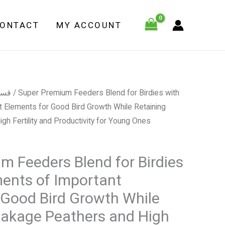
for
Birdies
ONTACT
MY ACCOUNT
with
Supplements
of
Important
Elements
قسم
/ Super Premium Feeders Blend for Birdies with
for
 Elements for Good Bird Growth While Retaining
Good
h Fertility and Productivity for Young Ones
Bird
Growth
m Feeders Blend for Birdies
While
Retaining
ents of Important
Breakage
 Good Bird Growth While
Peathers
eakage Peathers and High
and