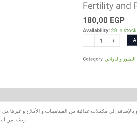
Fertility and
Elements
for
180,00
EGP
Good
Availability:
28 in stock
Bird
Growth
A
-
+
While
Retaining
Category:
لطيور والدواجن
Breakage
Peathers
and
High
Fertility
and
عام مميزة جدا لعصافير الزينة وزن ١ كيلو بالإضافة إلي مكملات غذائية من الفيتامينات و 
Productivity
ريشه من التق
for
Young