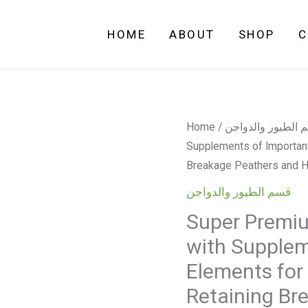
HOME
ABOUT
SHOP
C
Super
Home
/
 الطيور والدواجن
Premium
Supplements of Important
Feeders
Breakage Peathers and Hig
Blend
قسم الطيور والدواجن
for
Super Premiu
Birdies
with Supplem
with
Supplements
Elements for
of
Retaining Br
Important