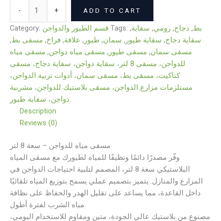
-
+
ADD TO CART
بط
,
دجاج
,
رومي
,
سقاية
,
Tags:
قسم الطيور والدواجن
Category:
سقاية دجاج
,
سقاية طيور
,
سمان
,
طيور
,
علافة
,
فراخ
,
مسقى بط
,
مسقى سمان
,
مسقى طيور
,
مسقى مياه دواجن
,
مسقى مياه
للدواجن، مسقى 8 لتر، سقاية دواجن، سقاية دجاج، مسقى
كتاكيت، مسقى بط، مسقى سمان، أدوات تربية الدواجن،
مستلزمات مزارع الدواجن، مسقى بلاستيك للدواجن، مشربية
دواجن، سقاية طيور.
Description
Reviews (0)
مسقى مياه للدواجن – سعة 8 لتر
وفّر مصدرًا دائمًا ونظيفًا للمياه لطيورك مع مسقى المياه
البلاستيكي سعة 8 لتر، المصمم لتلبية احتياجات الدواجن في
المزارع والمنازل. يتميز بتصميم عملي يسمح بتوزيع المياه تلقائيًا
داخل القاعدة، مما يساعد على تقليل الهدر والحفاظ على نظافة
مياه الشرب لفترة أطول.
مصنوع من بلاستيك عالي الجودة، متين ومقاوم للاستخدام اليومي،