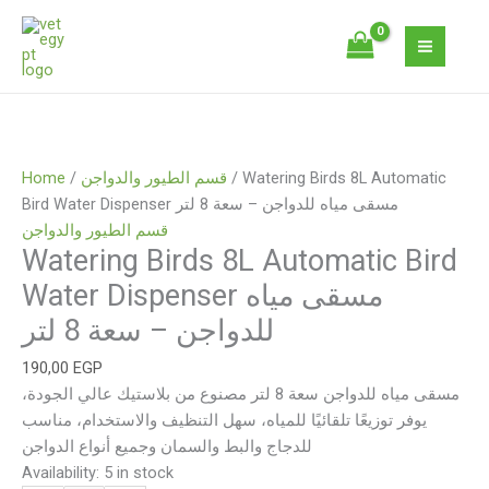
Skip
Watering
to
Birds
content
8L
Automatic
Bird
Water
Dispenser
/ Watering Birds 8L Automatic
قسم الطيور والدواجن
/
Home
مسقى
Bird Water Dispenser مسقى مياه للدواجن – سعة 8 لتر
مياه
قسم الطيور والدواجن
للدواجن
Watering Birds 8L Automatic Bird
–
Water Dispenser مسقى مياه
سعة
للدواجن – سعة 8 لتر
8
لتر
190,00
EGP
quantity
مسقى مياه للدواجن سعة 8 لتر مصنوع من بلاستيك عالي الجودة،
يوفر توزيعًا تلقائيًا للمياه، سهل التنظيف والاستخدام، مناسب
للدجاج والبط والسمان وجميع أنواع الدواجن
Availability:
5 in stock