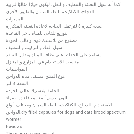
كما أنه سهل التعبئة والتنظيف والنقل، ليكون خيارًا مثاليًا لتربية
الدجاج، الكتاكيت، البط، السمان والطيور الأخرى.
المميزات
سعة كبيرة 8 لتر تقلل الحاجة لإعادة التعبئة المتكررة.
توزيع تلقائي للمياه داخل القاعدة.
مصنوع من بلاستيك قوي وعالي الجودة.
سهل الفك والتركيب والتنظيف.
يساعد على الحفاظ على نظافة المياه وتقليل الفاقد.
مناسب للاستخدام في المزارع والمنازل.
المواصفات
نوع المنتج: مسقى مياه للدواجن.
السعة: 8 لتر.
الخامة: بلاستيك عالي الجودة.
اللون: جسم أبيض مع قاعدة حمراء.
الاستخدام: للدجاج، الكتاكيت، البط، السمان ومختلف أنواع
الدواجن.dry filled capsules for dogs and cats brood spectrum
wormer
Reviews
There are no reviews yet.