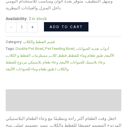
وسهل التنظيف، متوفر بعدة ألوان ومناسب للاستخدام اليومي
داخل المنزل والعيادات البيطرية.
Availability:
3 in stock
ADD TO CART
-
+
قسم القطط والكلاب
Category:
أدوات تغذية الحيوانات
,
Pet Feeding Bowl
,
Double Pet Bowl
Tags:
الأليفة
,
طبق طعام وماء للقطط
,
قطط
,
كلاب
,
مستلزمات القطط و الكلاب
,
وعاء بلاستيك للحيوانات الأليفة
,
وعاء طعام بلاستيكي مزدوج للقطط
والكلاب | طبق طعام وماء للحيوانات الأليفة
Description
Reviews (0)
اجعل وقت الطعام أكثر راحة وتنظيمًا مع وعاء الطعام البلاستيكي
المزدوج المصمم خصيصًا للقطط والكلاب. يتميز بتصميم عملي يتيح