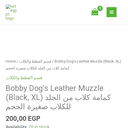
Skip
Muzzle
to
(Black,
content
XL)
كمامة
كلاب
Bobby
من
Dog's
الجلد
Leather
للكلاب
Muzzle
صغيرة
Home
/
قسم القطط والكلاب
/ Bobby Dog’s Leather Muzzle (Black, XL)
(Black,
الحجم
كمامة كلاب من الجلد للكلاب صغيرة الحجم
XL)
quantity
قسم القطط والكلاب
كمامة
Bobby Dog’s Leather Muzzle
كلاب
من
(Black, XL) كمامة كلاب من الجلد
الجلد
للكلاب صغيرة الحجم
للكلاب
صغيرة
200,00
EGP
الحجم
Availability:
20 in stock