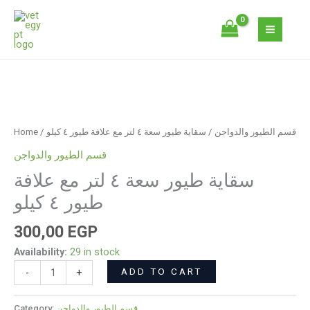
Skip
٤
to
لتر
content
مع
علافة
طيور
سقاية
٤
طيور
كيلو
سعة
quantity
Home
/
/ سقاية طيور سعة ٤ لتر مع علافة طيور ٤ كيلو
قسم الطيور والدواجن
٤
قسم الطيور والدواجن
لتر
سقاية طيور سعة ٤ لتر مع علافة
مع
علافة
طيور ٤ كيلو
طيور
٤
300,00
EGP
كيلو
Availability:
29 in stock
quantity
ADD TO CART
-
+
Category:
قسم الطيور والدواجن