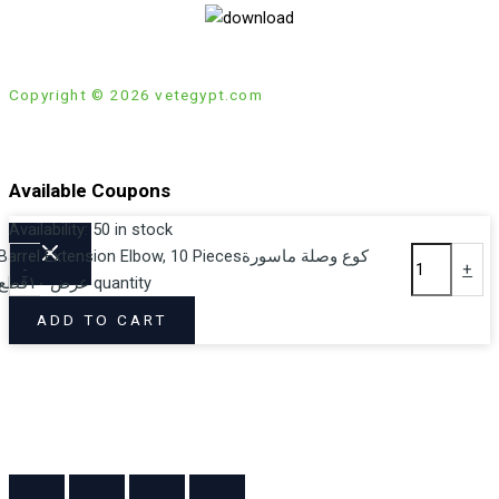
Copyright © 2026 vetegypt.com
Available Coupons
Availability:
50 in stock
Barrel Extension Elbow, 10 Piecesكوع وصلة ماسورة
-
+
عرض ١٠قطع quantity
Loading coupons...
ADD TO CART