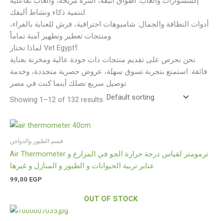
إكسسوارات وألعاب: أطواق أنيقة، أسرة مريحة، وألعاب تفاعلية
لتنمية ذكاء ونشاط أليفك.
أدوات النظافة والجمال: شامبوهات احترافية، فرش للعناية بالفراء،
ومنتجات تعطير وتطهير آمنة تماماً.
لماذا تختار Vet Egypt؟
نحن نحرص على تقديم منتجات ذات جودة عالية ومخزنة بعناية
فائقة. استمتع بتجربة تسوق سهلة، عروض حصرية متجددة، وخدمة
توصيل سريع تصلك أينما كنت في مصر
Showing 1–12 of 132 results
قسم الطيور والدواجن
Air Thermometer ترمومتر لقياس درجة حرارة الجو في المزارع و
عنابر تربية الحيوانات و الطيور و المنازل و غيرها
99,00
EGP
OUT OF STOCK