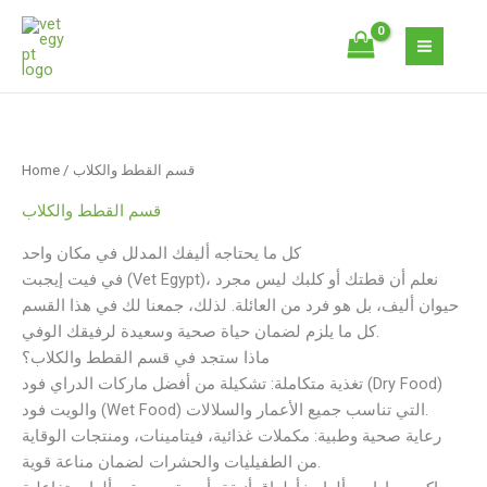
Skip
S
1
1
2
8
8
9
1
2
4
1
to
e
p
7
8
p
p
6
3
0
p
7
content
a
r
p
6
r
r
p
2
p
r
p
r
o
r
p
o
o
r
p
r
o
r
c
d
o
r
d
d
o
r
o
d
o
/ قسم القطط والكلاب
Home
h
u
d
o
u
u
d
o
d
u
d
c
u
d
c
c
u
d
u
c
u
قسم القطط والكلاب
t
c
u
t
t
c
u
c
t
c
كل ما يحتاجه أليفك المدلل في مكان واحد
t
c
s
s
t
c
t
s
t
في فيت إيجبت (Vet Egypt)، نعلم أن قطتك أو كلبك ليس مجرد
s
t
s
t
s
s
حيوان أليف، بل هو فرد من العائلة. لذلك، جمعنا لك في هذا القسم
s
s
كل ما يلزم لضمان حياة صحية وسعيدة لرفيقك الوفي.
ماذا ستجد في قسم القطط والكلاب؟
تغذية متكاملة: تشكيلة من أفضل ماركات الدراي فود (Dry Food)
والويت فود (Wet Food) التي تناسب جميع الأعمار والسلالات.
رعاية صحية وطبية: مكملات غذائية، فيتامينات، ومنتجات الوقاية
من الطفيليات والحشرات لضمان مناعة قوية.