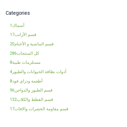
Categories
أسماك
1
قسم الأرانب
17
قسم الماشية و الأغنام
20
كل المنتجات
286
مستلزمات طبية
8
أدوات نظافة الحيوانات والطيور
4
أطعمة ودراي فود
8
قسم الطيور والدواجن
96
قسم القطط والكلاب
132
قسم مقاومة الحشرات والافات
17