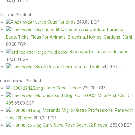
149,00
EGP
for you Products
Large Cage for Birds
243,00
EGP
Diazinone 60% Insects and Outdoor Parasites,
Bugs, Ticks, Fleas for Animals, Breeding, Homes, Gardens, 30ml
80,00
EGP
Bird reporter large multi color
120,00
EGP
Small Room Thermometer Tools
64,00
EGP
good animal Products
Large Cone Feeder
220,00
EGP
Morando Best Dog Prof. BOCC. Meat/Fish/Cer. GR
405
65,00
EGP
Morando Miglior Gatto Professional Pate with
fish, 400 gms
200,00
EGP
Cat's Sand Rose Scent (2 Pieces)
250,00
EGP